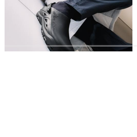
CALZATURE E ACCESSORI
Ciabatte antiscivolo: perchè fanno la differenza
13 Maggio 2026